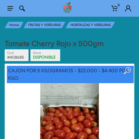
0
Home
FRUTAS Y VERDURAS
HORTALIZAS Y VERDURAS
Tomate Cherry Rojo x 500gm
Cod
Stock
#408685
DISPONIBLE
CAJON POR 5 KILOGRAMOS - $22.000 - $4.400 POR
KILO