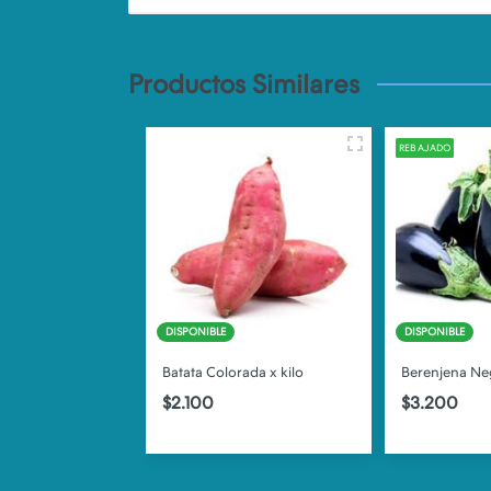
Productos Similares
REBAJADO
DISPONIBLE
DISPONIBLE
rry Rojo x 500gm
Batata Colorada x kilo
Berenjena Neg
$2.100
$3.200