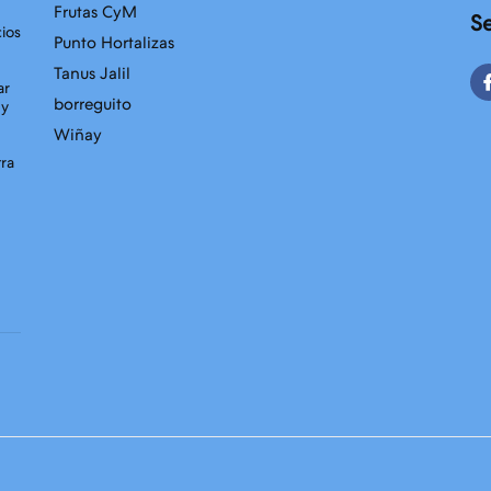
Frutas CyM
S
cios
Punto Hortalizas
Tanus Jalil
ar
borreguito
 y
Wiñay
tra