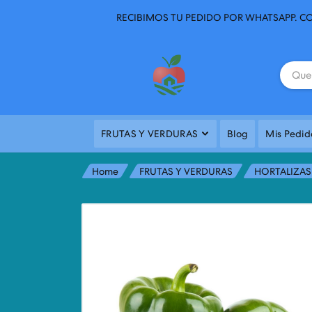
RECIBIMOS TU PEDIDO POR WHATSAPP. CO
FRUTAS Y VERDURAS
Blog
Mis Pedid
Home
FRUTAS Y VERDURAS
HORTALIZAS