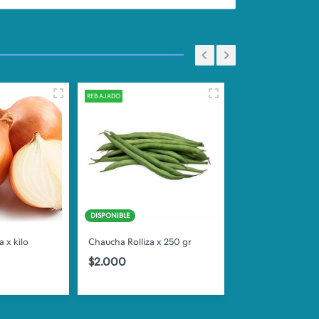
REBAJADO
DISPONIBLE
DISPONIBLE
 x kilo
Chaucha Rolliza x 250 gr
Choclo Crema x 
$2.000
$1.300