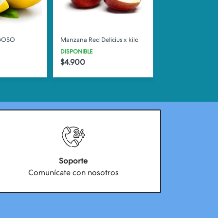
GOSO
Manzana Red Delicius x kilo
Naranja de Jugo 
DISPONIBLE
DISPONIBLE
$4.900
$1.600
Soporte
Comunícate con nosotros