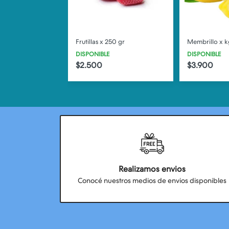
ra x 500 gr
Frutillas x 250 gr
Membrillo x k
DISPONIBLE
DISPONIBLE
$2.500
$3.900
Realizamos envios
Conocé nuestros medios de envios disponibles