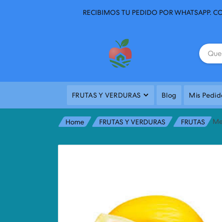
RECIBIMOS TU PEDIDO POR WHATSAPP. CO
FRUTAS Y VERDURAS
Blog
Mis Pedid
Me
Home
FRUTAS Y VERDURAS
FRUTAS