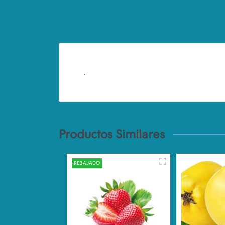
.
Productos Similares
REBAJADO