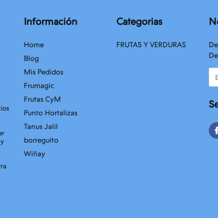
Información
Categorias
N
Home
FRUTAS Y VERDURAS
De
De
Blog
Mis Pedidos
Em
Frumagic
Frutas CyM
S
cios
Punto Hortalizas
Tanus Jalil
ar
borreguito
 y
Wiñay
tra