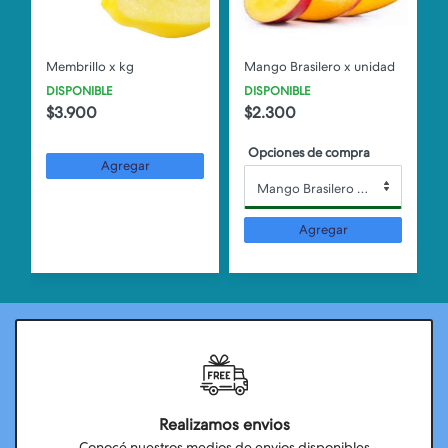
Membrillo x kg
Mango Brasilero x unidad
L
DISPONIBLE
DISPONIBLE
$3.900
$2.300
Opciones de compra
Agregar
Mango Brasilero x unidad
Agregar
Realizamos envios
Conocé nuestros medios de envios disponibles