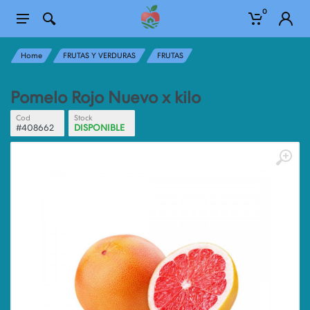
0
Home
FRUTAS Y VERDURAS
FRUTAS
Pomelo Rojo Nuevo x kilo
Cod
Stock
#408662
DISPONIBLE