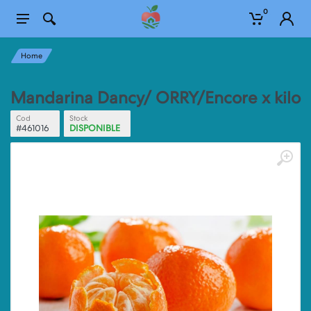
0
Home
Mandarina Dancy/ ORRY/Encore x kilo
Cod
Stock
#461016
DISPONIBLE