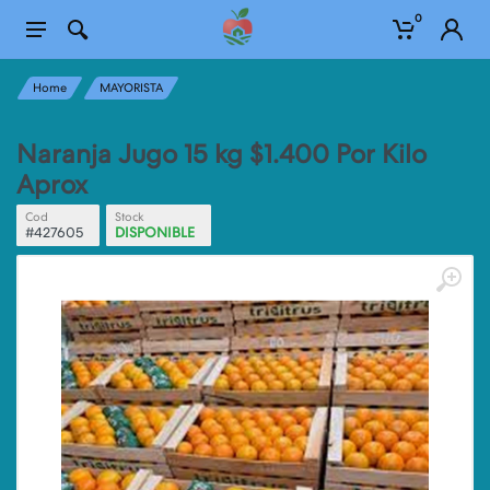
0
Home
MAYORISTA
Naranja Jugo 15 kg $1.400 Por Kilo
Aprox
Cod
Stock
#427605
DISPONIBLE